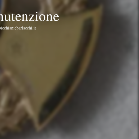
nutenzione
cchianiebarlacchi.it