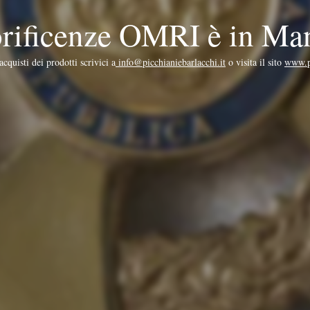
norificenze OMRI è in Ma
cquisti dei prodotti scrivici a
info@picchianiebarlacchi.it
o visita il sito
www.pi